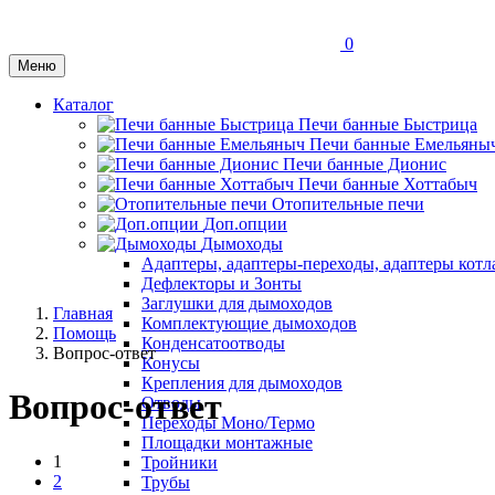
0
Меню
Каталог
Печи банные Быстрица
Печи банные Емельяны
Печи банные Дионис
Печи банные Хоттабыч
Отопительные печи
Доп.опции
Дымоходы
Адаптеры, адаптеры-переходы, адаптеры котл
Дефлекторы и Зонты
Заглушки для дымоходов
Главная
Комплектующие дымоходов
Помощь
Конденсатоотводы
Вопрос-ответ
Конусы
Крепления для дымоходов
Вопрос-ответ
Отводы
Переходы Моно/Термо
Площадки монтажные
1
Тройники
2
Трубы