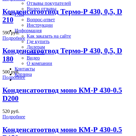
Отзывы покупателей
Видео отзывы
Конденсатоотвод Термо-Р 430, 0,5, D
FAQ
210
Вопрос-ответ
Инструкции
Информация
590 руб.
Как заказать на сайте
Подробнее
Где купить
Дилерам
Конденсатоотвод Термо-Р 430, 0,5, D
Новости
180
Видео
О компании
Контакты
500 руб.
Корзина
Подробнее
Конденсатоотвод моно КМ-Р 430-0.5
D200
520 руб.
Подробнее
Конденсатоотвод моно КМ-Р 430-0.5