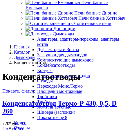
Печи банные
Емельяныч
Печи банные Дионис
Печи банные Хоттабыч
Отопительные печи
Доп.опции
Дымоходы
Адаптеры, адаптеры-переходы, адаптеры
котла
Главная
Дефлекторы и Зонты
Каталог
Заглушки для дымоходов
Дымоходы
Комплектующие дымоходов
Конденсатоотводы
Конденсатоотводы
Конусы
Конденсатоотводы
Крепления для дымоходов
Отводы
Переходы Моно/Термо
Показать фильтр
Площадки монтажные
Тройники
Трубы
Конденсатоотвод Термо-Р 430, 0,5, D
Хомуты трубные
260
Шибера (заслонки)
Показать ещё 8
Видео
720 руб.
Отзывы
Подробнее