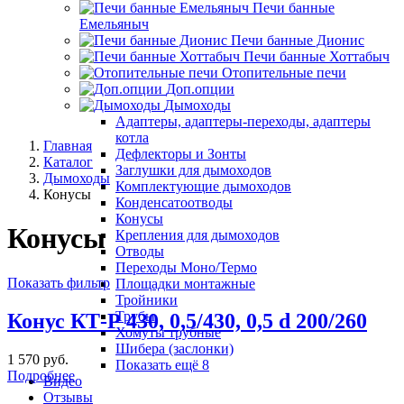
Печи банные
Емельяныч
Печи банные Дионис
Печи банные Хоттабыч
Отопительные печи
Доп.опции
Дымоходы
Адаптеры, адаптеры-переходы, адаптеры
котла
Главная
Дефлекторы и Зонты
Каталог
Заглушки для дымоходов
Дымоходы
Комплектующие дымоходов
Конусы
Конденсатоотводы
Конусы
Конусы
Крепления для дымоходов
Отводы
Переходы Моно/Термо
Показать фильтр
Площадки монтажные
Тройники
Трубы
Конус КТ-Р 430, 0,5/430, 0,5 d 200/260
Хомуты трубные
Шибера (заслонки)
1 570 руб.
Показать ещё 8
Подробнее
Видео
Отзывы