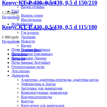
Конус КТ-Р 430, 0,5/430, 0,5 d 150/210
Отзывы покупателей
Видео отзывы
FAQ
1 210 руб.
Вопрос-ответ
Подробнее
Инструкции
Информация
Конус КТ-Р 430, 0,5/430, 0,5 d 115/180
Как заказать на сайте
Где купить
Дилерам
1 060 руб.
Новости
Подробнее
Видео
Печи банные Быстрица
О компании
Печи банные Емельяныч
Контакты
Печи банные Дионис
Корзина
Печи банные Хоттабыч
Отопительные печи
Доп.опции
Дымоходы
Адаптеры, адаптеры-переходы, адаптеры котла
Дефлекторы и Зонты
Заглушки для дымоходов
Комплектующие дымоходов
Конденсатоотводы
Конусы
Крепления для дымоходов